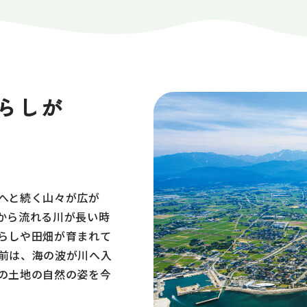
アクセス
なめりかわ観光パ
会員入会案内
会員紹介
らしが
お問い合わせ
滑川市観光協会に
へと続く山々が広が
から流れる川が長い時
サイトマップ
らしや田畑が育まれて
前は、海の波が川へ入
の土地の自然の姿を今