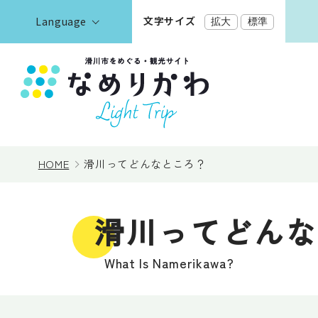
文字サイズ
Language
拡大
標準
English
한국어
正體中文
見る
简体中文
HOME
滑川ってどんなところ？
遊ぶ・体験
滑川ってどんな
泊まる
What Is Namerikawa?
イベント情報