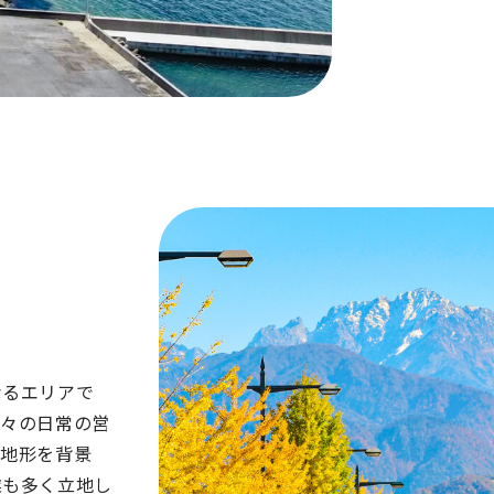
」
なるエリアで
人々の日常の営
や地形を背景
業も多く立地し