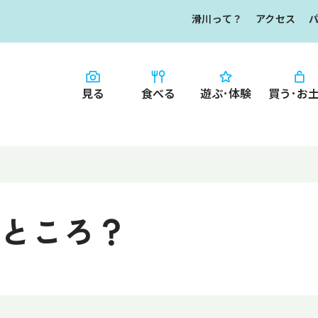
滑川って？
アクセス
見る
食べる
遊ぶ･体験
買う･お
HOME
食べる
お知らせ
なめりかワット？
買う・お土産
滑川ってどんな
写真で見るなめ
ところ？
滑川とホタルイ
イチオシ商品
なめりかわ"達人"
デジタルパンフレ
なめりかわめぐり