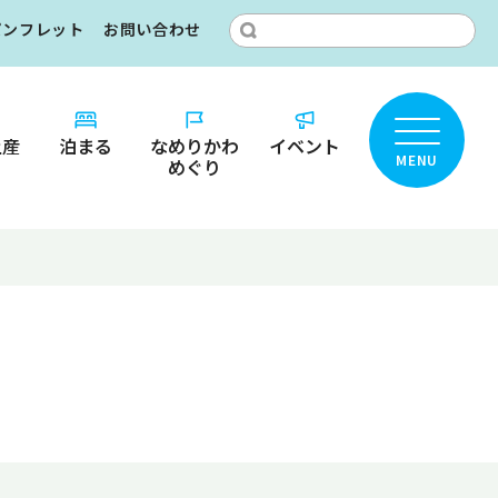
パンフレット
お問い合わせ
土産
泊まる
なめりかわ
イベント
MENU
めぐり
ところ？
りかわ
カ
名鑑
ット