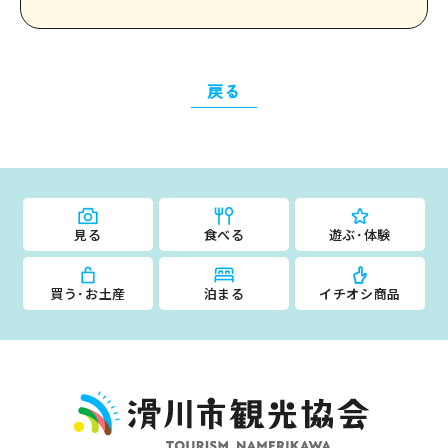
戻る
見る
食べる
遊ぶ･体験
買う･お土産
泊まる
イチオシ商品