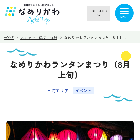
Language
MENU
English
HOME
スポット - 遊ぶ・体験
なめりかわランタンまつり（8月上…
한국어
正體中文
なめりかわランタンまつり（8月
見る
食べる
简体中文
上旬）
遊ぶ・体験
買う・お土産
海エリア
イベント
泊まる
イチオシ商品
イベント情報
なめりかわめぐり
滑川から○○へ！サイク
レンタサイクル
リングコース