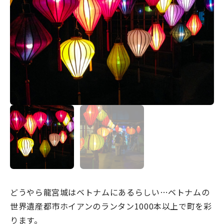
宿場町を歩こう！なめり
かわ宿場回廊
HOME
お知らせ
なめりかワット？
滑川ってどんなところ？
写真で見るなめりかわ
滑川とホタルイカ
なめりかわ"達人"名鑑
どうやら龍宮城はベトナムにあるらしい…ベトナムの
デジタルパンフレット
世界遺産都市ホイアンのランタン1000本以上で町を彩
ります。
アクセス