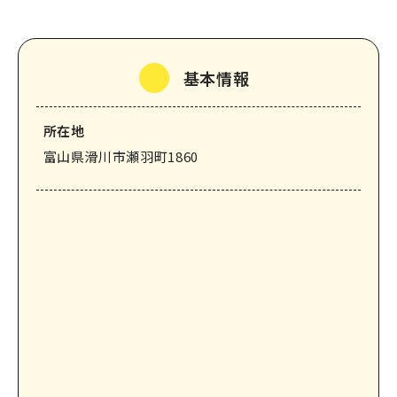
なめりかわ観光パートナー
会員入会案内
基本情報
会員紹介
お問い合わせ
所在地
滑川市観光協会について
富山県滑川市瀬羽町1860
サイトマップ
このサイトについて