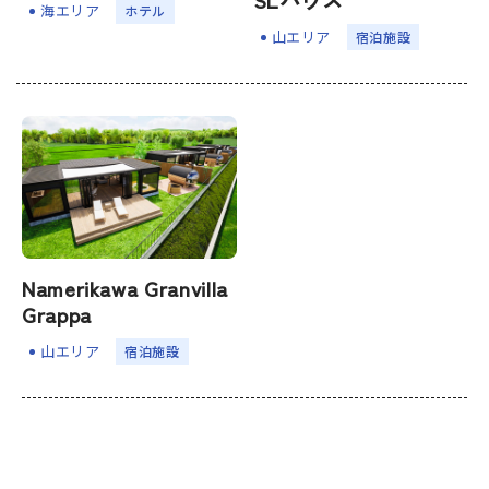
海エリア
ホテル
なめりかわ観光パートナー
山エリア
宿泊施設
会員入会案内
会員紹介
お問い合わせ
滑川市観光協会について
Namerikawa Granvilla
Grappa
サイトマップ
このサイトについて
山エリア
宿泊施設