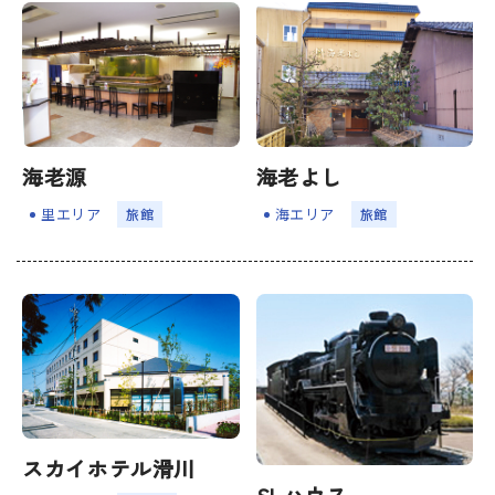
宿場町を歩こう！なめり
かわ宿場回廊
HOME
海老源
海老よし
お知らせ
里エリア
海エリア
旅館
旅館
なめりかワット？
滑川ってどんなところ？
写真で見るなめりかわ
滑川とホタルイカ
なめりかわ"達人"名鑑
デジタルパンフレット
スカイホテル滑川
アクセス
SLハウス