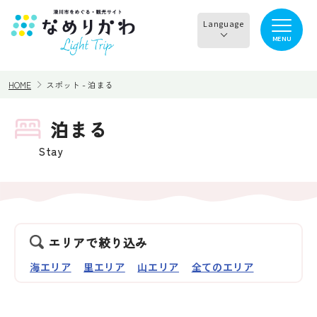
Language
MENU
English
HOME
スポット - 泊まる
한국어
正體中文
泊まる
見る
食べる
简体中文
Stay
遊ぶ・体験
買う・お土産
泊まる
イチオシ商品
エリアで絞り込み
海エリア
里エリア
山エリア
全てのエリア
イベント情報
なめりかわめぐり
滑川から○○へ！サイク
レンタサイクル
リングコース