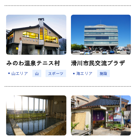
みのわ温泉テニス村
滑川市民交流プラザ
山エリア
海エリア
山
スポーツ
施設