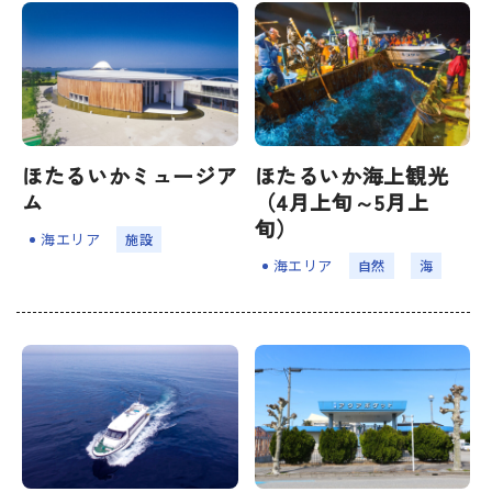
宿場町を歩こう！なめり
かわ宿場回廊
HOME
ほたるいかミュージア
ほたるいか海上観光
ム
（4月上旬～5月上
お知らせ
旬）
海エリア
施設
なめりかワット？
海エリア
⾃然
海
滑川ってどんなところ？
写真で見るなめりかわ
滑川とホタルイカ
なめりかわ"達人"名鑑
デジタルパンフレット
アクセス