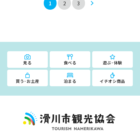
1
2
3
見る
食べる
遊ぶ･体験
買う･お土産
泊まる
イチオシ商品