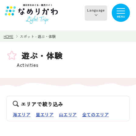
Language
MENU
English
HOME
スポット - 遊ぶ・体験
한국어
正體中文
遊ぶ・体験
見る
食べる
简体中文
Activities
遊ぶ・体験
買う・お土産
泊まる
イチオシ商品
エリアで絞り込み
海エリア
里エリア
山エリア
全てのエリア
イベント情報
なめりかわめぐり
滑川から○○へ！サイク
レンタサイクル
リングコース