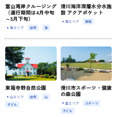
富山湾岸クルージング
滑川海洋深層水分水施
なめりかわ観光パートナー
（運行期間は4月中旬
設 アクアポケット
会員入会案内
～5月下旬）
海エリア
施設
会員紹介
海エリア
⾃然
海
お問い合わせ
滑川市観光協会について
サイトマップ
このサイトについて
東福寺野自然公園
滑川市スポーツ・健康
の森公園
山エリア
⾃然
山
里エリア
スポーツ
子ども
子ども