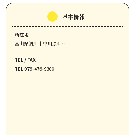
なめりかわ観光パートナー
基本情報
会員入会案内
会員紹介
所在地
お問い合わせ
富山県滑川市中川原410
滑川市観光協会について
TEL / FAX
TEL 076-476-9300
サイトマップ
このサイトについて