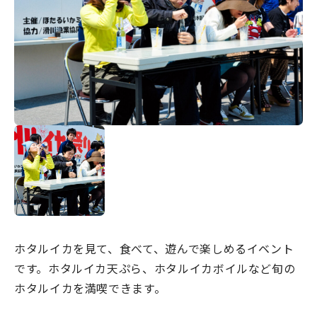
宿場町を歩こう！なめり
かわ宿場回廊
HOME
お知らせ
なめりかワット？
滑川ってどんなところ？
写真で見るなめりかわ
滑川とホタルイカ
ホタルイカを見て、食べて、遊んで楽しめるイベント
なめりかわ"達人"名鑑
です。ホタルイカ天ぷら、ホタルイカボイルなど旬の
デジタルパンフレット
ホタルイカを満喫できます。
アクセス