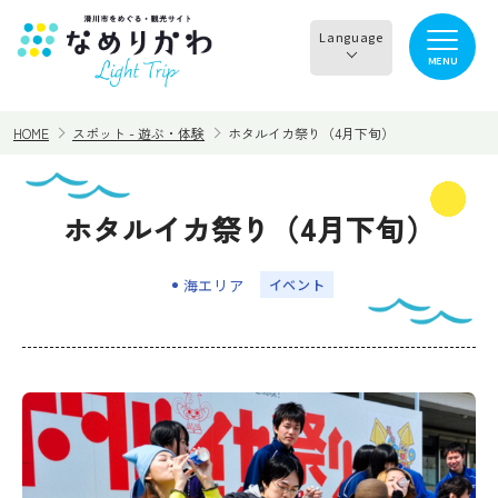
Language
MENU
English
HOME
スポット - 遊ぶ・体験
ホタルイカ祭り（4月下旬）
한국어
正體中文
ホタルイカ祭り（4月下旬）
見る
食べる
简体中文
海エリア
イベント
遊ぶ・体験
買う・お土産
泊まる
イチオシ商品
イベント情報
なめりかわめぐり
滑川から○○へ！サイク
レンタサイクル
リングコース