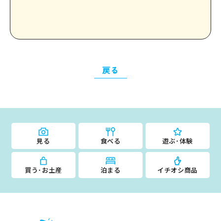
戻る
見る
食べる
遊ぶ･体験
買う･お土産
泊まる
イチオシ商品