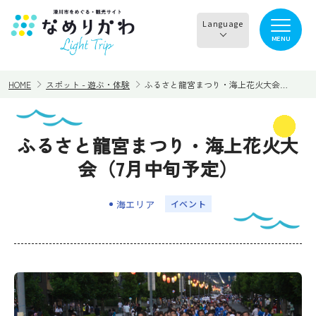
Language
MENU
English
HOME
スポット - 遊ぶ・体験
ふるさと龍宮まつり・海上花火大会…
한국어
正體中文
ふるさと龍宮まつり・海上花火大
見る
食べる
简体中文
会（7月中旬予定）
遊ぶ・体験
買う・お土産
海エリア
イベント
泊まる
イチオシ商品
イベント情報
なめりかわめぐり
滑川から○○へ！サイク
レンタサイクル
リングコース