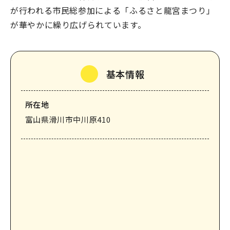
が行われる市民総参加による「ふるさと龍宮まつり」
なめりかわ観光パートナー
が華やかに繰り広げられています。
会員入会案内
会員紹介
お問い合わせ
基本情報
滑川市観光協会について
所在地
富山県滑川市中川原410
サイトマップ
このサイトについて