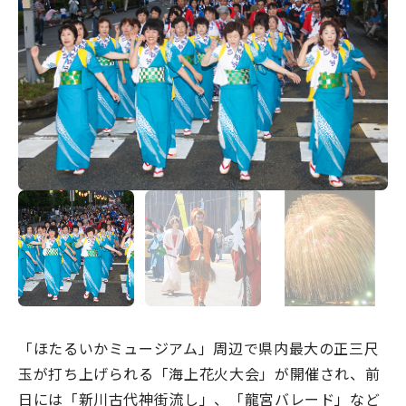
宿場町を歩こう！なめり
かわ宿場回廊
HOME
お知らせ
なめりかワット？
滑川ってどんなところ？
写真で見るなめりかわ
滑川とホタルイカ
なめりかわ"達人"名鑑
「ほたるいかミュージアム」周辺で県内最大の正三尺
デジタルパンフレット
玉が打ち上げられる「海上花火大会」が開催され、前
日には「新川古代神街流し」、「龍宮バレード」など
アクセス