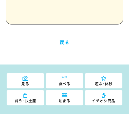
戻る
見る
食べる
遊ぶ･体験
買う･お土産
泊まる
イチオシ商品