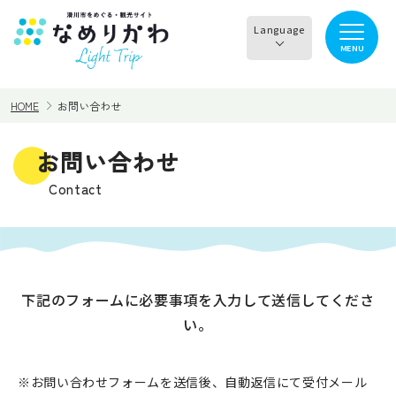
Language
MENU
English
HOME
お問い合わせ
한국어
正體中文
お問い合わせ
見る
食べる
简体中文
Contact
遊ぶ・体験
買う・お土産
泊まる
イチオシ商品
下記のフォームに必要事項を入力して送信してくださ
い。
イベント情報
なめりかわめぐり
滑川から○○へ！サイク
※お問い合わせフォームを送信後、自動返信にて受付メール
レンタサイクル
リングコース