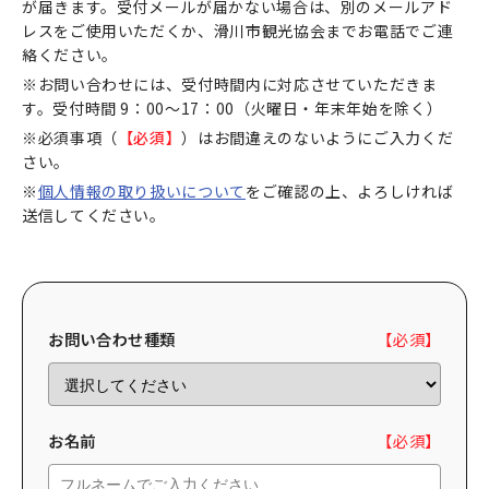
が届きます。受付メールが届かない場合は、別のメールアド
レスをご使用いただくか、滑川市観光協会までお電話でご連
宿場町を歩こう！なめり
絡ください。
かわ宿場回廊
※お問い合わせには、受付時間内に対応させていただきま
す。受付時間 9：00～17：00（火曜日・年末年始を除く）
※必須事項（
【必須】
）はお間違えのないようにご入力くだ
HOME
さい。
※
個人情報の取り扱いについて
をご確認の上、よろしければ
お知らせ
送信してください。
なめりかワット？
滑川ってどんなところ？
写真で見るなめりかわ
滑川とホタルイカ
お問い合わせ種類
【必須】
なめりかわ"達人"名鑑
デジタルパンフレット
お名前
【必須】
アクセス