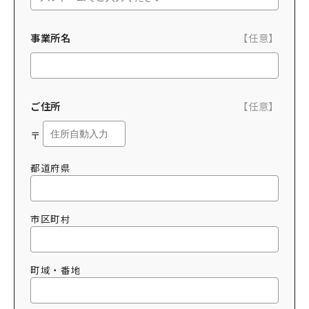
なめりかわ観光パートナー
事業所名
【任意】
会員入会案内
会員紹介
お問い合わせ
ご住所
【任意】
滑川市観光協会について
〒
都道府県
市区町村
サイトマップ
このサイトについて
町域・番地