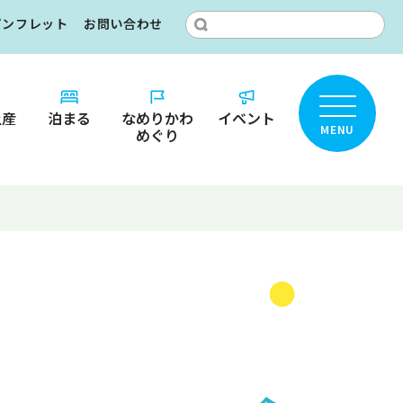
パンフレット
お問い合わせ
土産
泊まる
なめりかわ
イベント
MENU
めぐり
ところ？
りかわ
カ
名鑑
ット