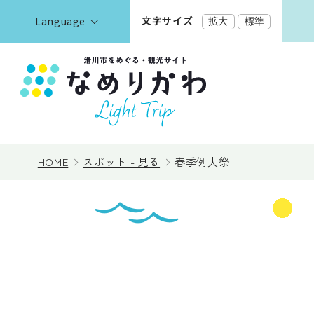
文字サイズ
Language
拡大
標準
English
한국어
正體中文
見る
简体中文
HOME
スポット - 見る
春季例大祭
遊ぶ・体験
泊まる
イベント情報