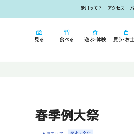
滑川って？
アクセス
見る
食べる
遊ぶ･体験
買う･お
HOME
食べる
お知らせ
なめりかワット？
買う・お土産
滑川ってどんな
写真で見るなめ
滑川とホタルイ
イチオシ商品
春季例大祭
なめりかわ"達人"
デジタルパンフレ
なめりかわめぐり
歴史・文化
海エリア