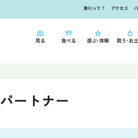
滑川って？
アクセス
見る
食べる
遊ぶ･体験
買う･お
HOME
食べる
お知らせ
なめりかワット？
買う・お土産
滑川ってどんな
写真で見るなめ
パートナー
滑川とホタルイ
イチオシ商品
なめりかわ"達人"
デジタルパンフレ
なめりかわめぐり