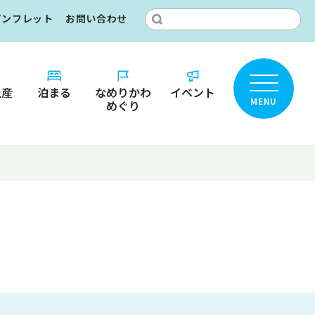
パンフレット
お問い合わせ
土産
泊まる
なめりかわ
イベント
MENU
めぐり
ところ？
りかわ
カ
名鑑
ット