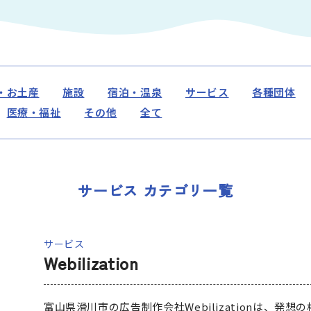
アクセス
なめりかわ観光パ
会員入会案内
会員紹介
・お土産
施設
宿泊・温泉
サービス
各種団体
お問い合わせ
医療・福祉
その他
全て
滑川市観光協会に
サービス カテゴリ一覧
サイトマップ
サービス
Webilization
富山県滑川市の広告制作会社Webilizationは、発