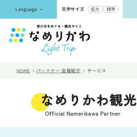
文字サイズ
Language
拡大
標準
English
한국어
正體中文
見る
简体中文
HOME
パートナー 会員紹介
サービス
遊ぶ・体験
なめりかわ観光
泊まる
Official Namerikawa Partner
イベント情報