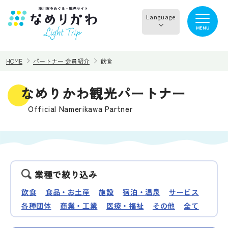
Language
MENU
English
HOME
パートナー 会員紹介
飲食
한국어
正體中文
なめりかわ観光パートナー
見る
食べる
简体中文
Official Namerikawa Partner
遊ぶ・体験
買う・お土産
泊まる
イチオシ商品
業種で絞り込み
飲食
食品・お土産
施設
宿泊・温泉
サービス
イベント情報
なめりかわめぐり
各種団体
商業・工業
医療・福祉
その他
全て
滑川から○○へ！サイク
レンタサイクル
リングコース