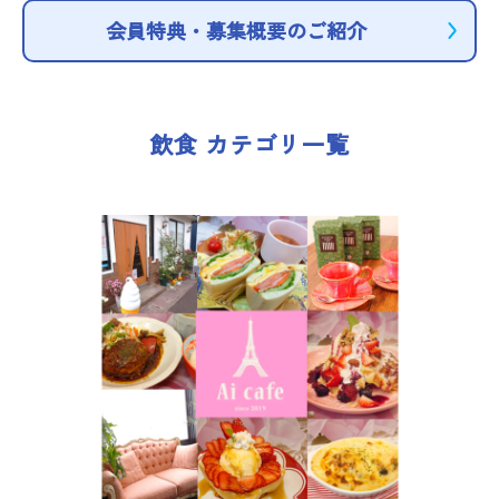
会員特典・募集概要のご紹介
宿場町を歩こう！なめり
かわ宿場回廊
飲食 カテゴリ一覧
HOME
お知らせ
なめりかワット？
滑川ってどんなところ？
写真で見るなめりかわ
滑川とホタルイカ
なめりかわ"達人"名鑑
デジタルパンフレット
アクセス