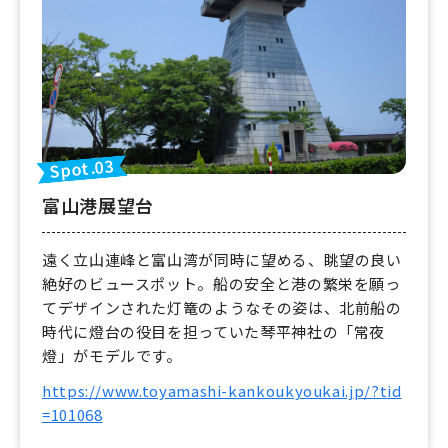
Spot.03
富山港展望台
遠く立山連峰と富山湾が同時に望める、眺望の良い
絶好のビュースポット。船の安全と港の繁栄を願っ
てデザインされた灯篭のようなその姿は、北前船の
時代に燈台の役目を担っていた琴平神社の「常夜
燈」がモデルです。
https://www.toyamashi-kankoukyoukai.jp/?tid
=101068