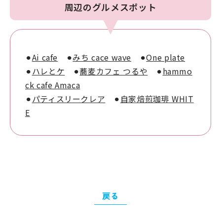
周辺のグルメスポット
⚫︎
Ai cafe
⚫︎
みち cace wave
⚫︎
One plate
⚫︎
ハレとケ
⚫︎
蕎麦カフェ つるや
⚫︎
hammo
ck cafe Amaca
⚫︎
パティスリークレア
⚫︎
自家焙煎珈琲 WHIT
E
戻る