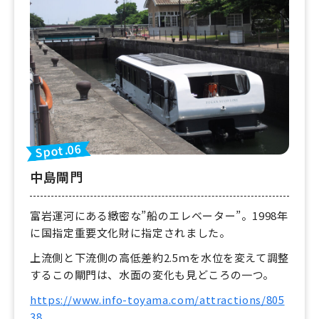
Spot.06
中島閘門
富岩運河にある緻密な”船のエレベーター”。1998年
に国指定重要文化財に指定されました。
上流側と下流側の高低差約2.5ｍを水位を変えて調整
するこの閘門は、水面の変化も見どころの一つ。
https://www.info-toyama.com/attractions/805
38