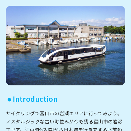
宿場町を歩こう！なめり
かわ宿場回廊
HOME
お知らせ
なめりかワット？
滑川ってどんなところ？
写真で見るなめりかわ
滑川とホタルイカ
Introduction
なめりかわ"達人"名鑑
サイクリングで富山市の岩瀬エリアに行ってみよう。
デジタルパンフレット
ノスタルジックな古い町並みが今も残る富山市の岩瀬
アクセス
エリア。江戸時代初期から日本海を行き来する北前船