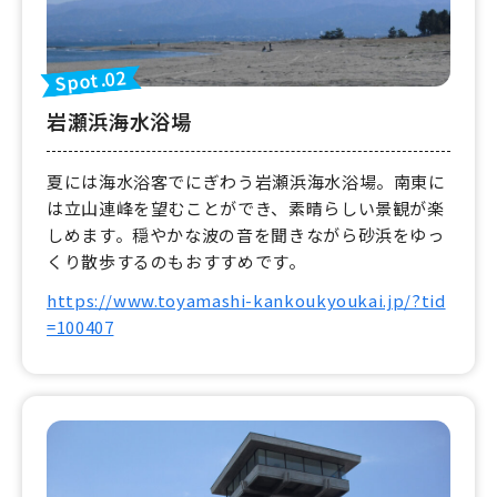
Spot.02
岩瀬浜海水浴場
夏には海水浴客でにぎわう岩瀬浜海水浴場。南東に
は立山連峰を望むことができ、素晴らしい景観が楽
しめます。穏やかな波の音を聞きながら砂浜をゆっ
くり散歩するのもおすすめです。
https://www.toyamashi-kankoukyoukai.jp/?tid
=100407