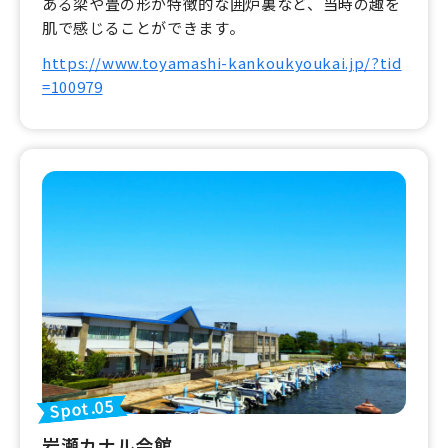
ある梁や畳の形が特徴的な囲炉裏など、当時の趣を
肌で感じることができます。
https://www.toyamashi-kankoukyoukai.jp/?tid
=100979
Spot.05
岩瀬カナル会館