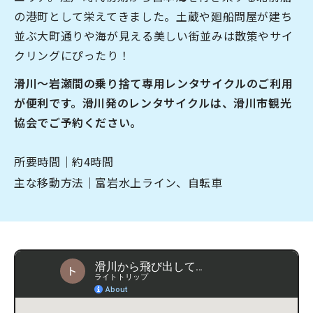
の港町として栄えてきました。土蔵や廻船問屋が建ち
なめりかわ観光パートナー
並ぶ大町通りや海が見える美しい街並みは散策やサイ
会員入会案内
クリングにぴったり！
会員紹介
滑川〜岩瀬間の乗り捨て専用レンタサイクルのご利用
お問い合わせ
が便利です。滑川発のレンタサイクルは、滑川市観光
協会でご予約ください。
滑川市観光協会について
所要時間｜約4時間
主な移動方法｜富岩水上ライン、自転車
サイトマップ
このサイトについて