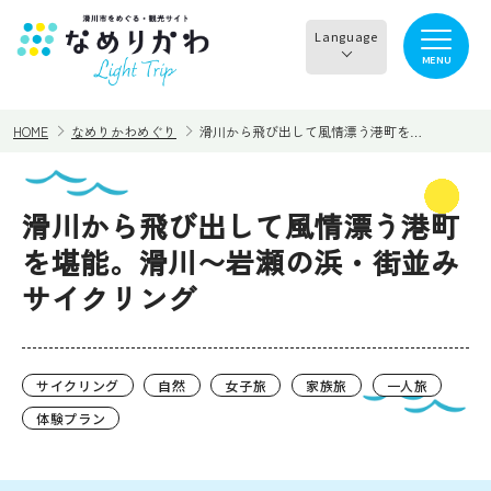
Language
MENU
English
HOME
なめりかわめぐり
滑川から飛び出して風情漂う港町を…
한국어
正體中文
滑川から飛び出して風情漂う港町
見る
食べる
简体中文
を堪能。滑川〜岩瀬の浜・街並み
サイクリング
遊ぶ・体験
買う・お土産
泊まる
イチオシ商品
サイクリング
自然
女子旅
家族旅
一人旅
イベント情報
なめりかわめぐり
体験プラン
滑川から○○へ！サイク
レンタサイクル
リングコース