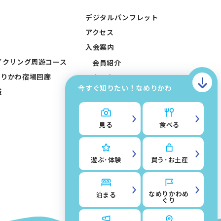
デジタルパンフレット
アクセス
入会案内
イクリング周遊コース
会員紹介
めりかわ宿場回廊
会員申込みフォーム
今すぐ知りたい！なめりかわ
鑑
会員入稿フォーム
お問い合わせ
滑川市観光協会について
見る
食べる
サイトマップ
このサイトについて
遊ぶ･体験
買う･お土産
掲載入稿フォーム
なめりかわめ
泊まる
ぐり