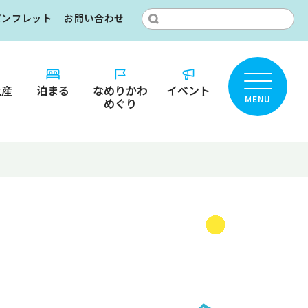
パンフレット
お問い合わせ
土産
泊まる
なめりかわ
イベント
MENU
めぐり
ところ？
りかわ
カ
名鑑
ット