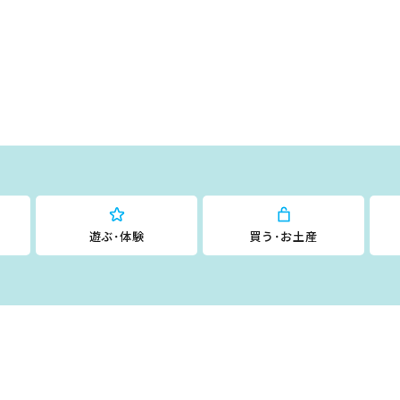
遊ぶ･体験
買う･お土産