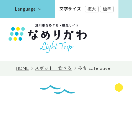
文字サイズ
Language
拡大
標準
English
한국어
正體中文
見る
简体中文
HOME
スポット - 食べる
みち cafe wave
遊ぶ・体験
泊まる
イベント情報