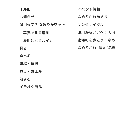
HOME
イベント情報
お知らせ
なめりかわめぐり
滑川って？ なめりかワット
レンタサイクル
滑川から○○へ！ サ
写真で見る滑川
宿場町を歩こう！な
滑川とホタルイカ
なめりかわ"達人"名
見る
食べる
遊ぶ・体験
買う・お土産
泊まる
イチオシ商品