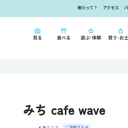
滑川って？
アクセス
見る
食べる
遊ぶ･体験
買う･お
HOME
食べる
お知らせ
なめりかワット？
買う・お土産
滑川ってどんな
写真で見るなめ
滑川とホタルイ
イチオシ商品
みち cafe wave
なめりかわ"達人"
デジタルパンフレ
なめりかわめぐり
ご当地グルメ
海エリア