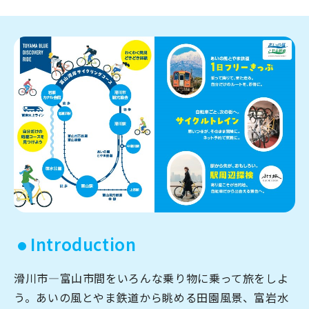
宿場町を歩こう！なめり
かわ宿場回廊
HOME
お知らせ
なめりかワット？
滑川ってどんなところ？
写真で見るなめりかわ
滑川とホタルイカ
Introduction
なめりかわ"達人"名鑑
デジタルパンフレット
滑川市—富山市間をいろんな乗り物に乗って旅をしよ
う。あいの風とやま鉄道から眺める田園風景、富岩水
アクセス