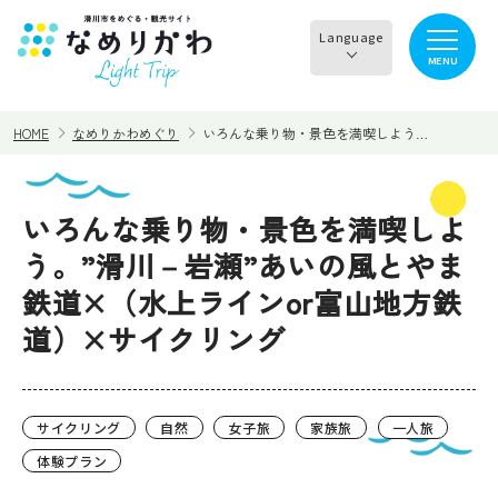
Language
MENU
English
HOME
なめりかわめぐり
いろんな乗り物・景色を満喫しよう…
한국어
正體中文
いろんな乗り物・景色を満喫しよ
見る
食べる
简体中文
う。”滑川－岩瀬”あいの風とやま
鉄道×（水上ラインor富山地方鉄
遊ぶ・体験
買う・お土産
道）×サイクリング
泊まる
イチオシ商品
イベント情報
なめりかわめぐり
サイクリング
自然
女子旅
家族旅
一人旅
体験プラン
滑川から○○へ！サイク
レンタサイクル
リングコース