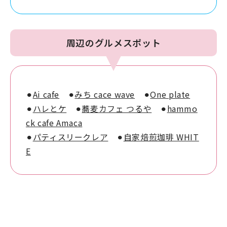
周辺のグルメスポット
⚫︎
Ai cafe
⚫︎
みち cace wave
⚫︎
One plate
⚫︎
ハレとケ
⚫︎
蕎麦カフェ つるや
⚫︎
hammo
ck cafe Amaca
⚫︎
パティスリークレア
⚫︎
自家焙煎珈琲 WHIT
E