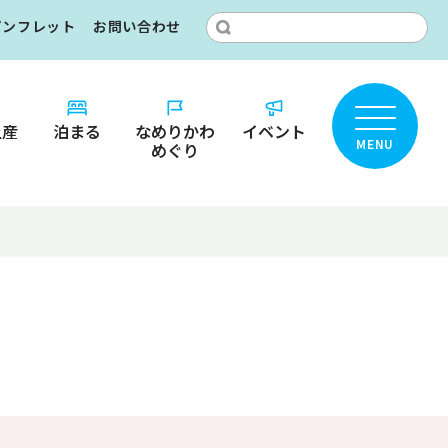
パンフレット
お問い合わせ
土産
泊まる
なめりかわ
イベント
MENU
めぐり
ところ？
りかわ
カ
名鑑
ット