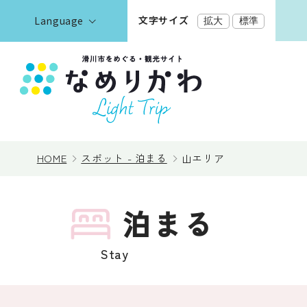
文字サイズ
Language
拡大
標準
English
한국어
正體中文
見る
简体中文
HOME
スポット - 泊まる
山エリア
遊ぶ・体験
泊まる
泊まる
Stay
イベント情報