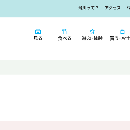
滑川って？
アクセス
見る
食べる
遊ぶ･体験
買う･お
HOME
食べる
お知らせ
なめりかワット？
買う・お土産
滑川ってどんな
写真で見るなめ
滑川とホタルイ
イチオシ商品
なめりかわ"達人"
デジタルパンフレ
なめりかわめぐり