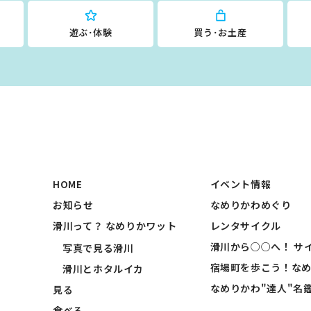
遊ぶ･体験
買う･お土産
HOME
イベント情報
お知らせ
なめりかわめぐり
滑川って？ なめりかワット
レンタサイクル
滑川から○○へ！ サ
写真で見る滑川
宿場町を歩こう！な
滑川とホタルイカ
なめりかわ"達人"名
見る
食べる