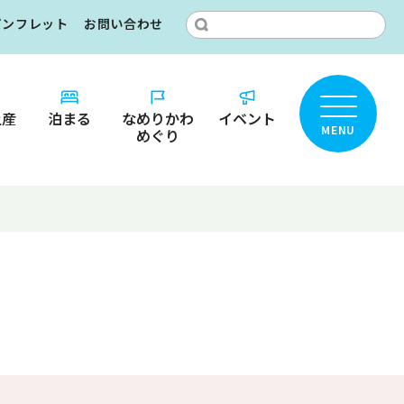
パンフレット
お問い合わせ
土産
泊まる
なめりかわ
イベント
MENU
めぐり
ところ？
りかわ
カ
名鑑
ット