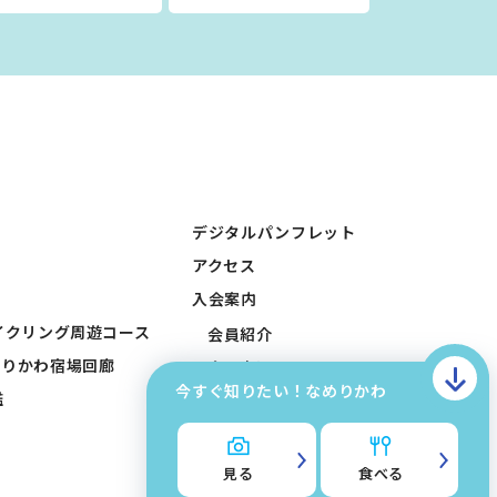
デジタルパンフレット
アクセス
入会案内
イクリング周遊コース
会員紹介
めりかわ宿場回廊
会員申込みフォーム
今すぐ知りたい！なめりかわ
鑑
会員入稿フォーム
お問い合わせ
滑川市観光協会について
見る
食べる