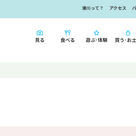
滑川って？
アクセス
見る
食べる
遊ぶ･体験
買う･お
HOME
食べる
お知らせ
なめりかワット？
買う・お土産
滑川ってどんな
写真で見るなめ
滑川とホタルイ
イチオシ商品
なめりかわ"達人"
デジタルパンフレ
なめりかわめぐり