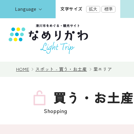
文字サイズ
Language
拡大
標準
English
한국어
正體中文
見る
简体中文
HOME
スポット - 買う・お土産
里エリア
遊ぶ・体験
買う・お土産
泊まる
Shopping
イベント情報