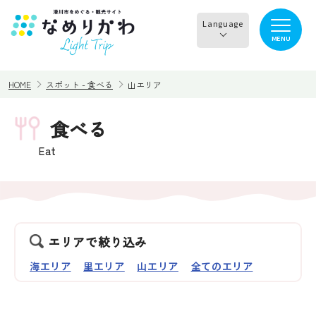
Language
MENU
English
HOME
スポット - 食べる
山エリア
한국어
正體中文
食べる
見る
食べる
简体中文
Eat
遊ぶ・体験
買う・お土産
泊まる
イチオシ商品
エリアで絞り込み
海エリア
里エリア
山エリア
全てのエリア
イベント情報
なめりかわめぐり
滑川から○○へ！サイク
レンタサイクル
リングコース