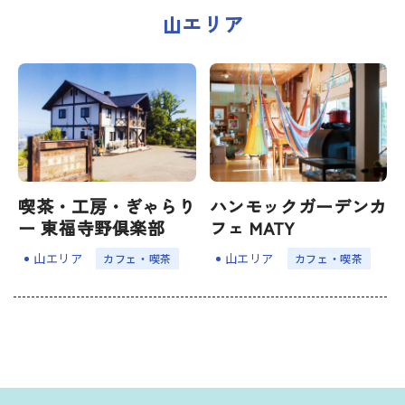
山エリア
宿場町を歩こう！なめり
かわ宿場回廊
HOME
お知らせ
喫茶・工房・ぎゃらり
ハンモックガーデンカ
なめりかワット？
ー 東福寺野倶楽部
フェ MATY
滑川ってどんなところ？
山エリア
山エリア
カフェ・喫茶
カフェ・喫茶
写真で見るなめりかわ
滑川とホタルイカ
なめりかわ"達人"名鑑
デジタルパンフレット
アクセス