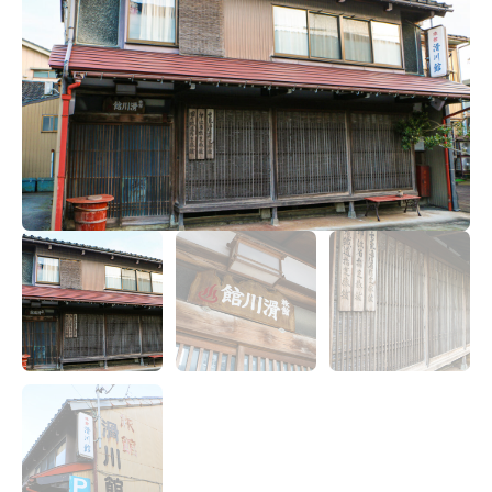
宿場町を歩こう！なめり
かわ宿場回廊
HOME
お知らせ
なめりかワット？
滑川ってどんなところ？
写真で見るなめりかわ
滑川とホタルイカ
なめりかわ"達人"名鑑
デジタルパンフレット
アクセス