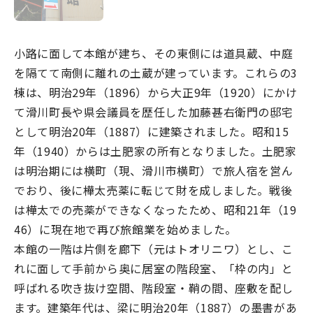
なめりかわ観光パートナー
会員入会案内
小路に面して本館が建ち、その東側には道具蔵、中庭
会員紹介
を隔てて南側に離れの土蔵が建っています。これらの3
棟は、明治29年（1896）から大正9年（1920）にかけ
お問い合わせ
て滑川町長や県会議員を歴任した加藤甚右衛門の邸宅
滑川市観光協会について
として明治20年（1887）に建築されました。昭和15
年（1940）からは土肥家の所有となりました。土肥家
は明治期には横町（現、滑川市横町）で旅人宿を営ん
でおり、後に樺太売薬に転じて財を成しました。戦後
は樺太での売薬ができなくなったため、昭和21年（19
サイトマップ
このサイトについて
46）に現在地で再び旅館業を始めました。
本館の一階は片側を廊下（元はトオリニワ）とし、こ
れに面して手前から奥に居室の階段室、「枠の内」と
呼ばれる吹き抜け空間、階段室・鞘の間、座敷を配し
ます。建築年代は、梁に明治20年（1887）の墨書があ