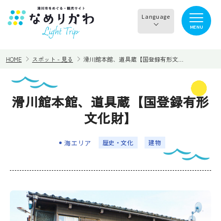
Language
MENU
English
HOME
スポット - 見る
滑川館本館、道具蔵【国登録有形文…
한국어
正體中文
滑川館本館、道具蔵【国登録有形
見る
食べる
简体中文
文化財】
遊ぶ・体験
買う・お土産
海エリア
歴史・文化
建物
泊まる
イチオシ商品
イベント情報
なめりかわめぐり
滑川から○○へ！サイク
レンタサイクル
リングコース