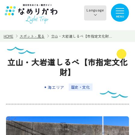
Language
MENU
English
HOME
スポット - 見る
立山・大岩道しるべ【市指定文化財…
한국어
正體中文
立山・大岩道しるべ【市指定文化
見る
食べる
简体中文
財】
遊ぶ・体験
買う・お土産
海エリア
歴史・文化
泊まる
イチオシ商品
イベント情報
なめりかわめぐり
滑川から○○へ！サイク
レンタサイクル
リングコース