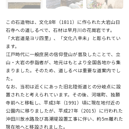
なめりかわ観光パートナー
会員入会案内
この石造物は、文化8年（1811）に作られた大岩山日
会員紹介
石寺への道しるべで、石材は早月川の花崗岩です。
「大岩道是ヨリ四里」、「文化八辛未」と彫られてい
お問い合わせ
ます。
滑川市観光協会について
江戸時代に一般庶民の信仰登山が普及したことで、立
山・大岩の参詣者が、地元はもとより全国各地から集
まりました。そのため、道しるべは重要な道案内でし
た。
なお、当初は近くにあった旧北陸街道との分岐点に設
サイトマップ
このサイトについて
置されたと考えられています。その後、河端町、独勝
寺前へと移転し、平成3年（1991）頃に現在地付近の
公園内に移りましたが、平成27年（2015）に行われた
沖田川放水路及び高潮堤設置工事に伴い、約5m離れた
現在地へと移設されました。