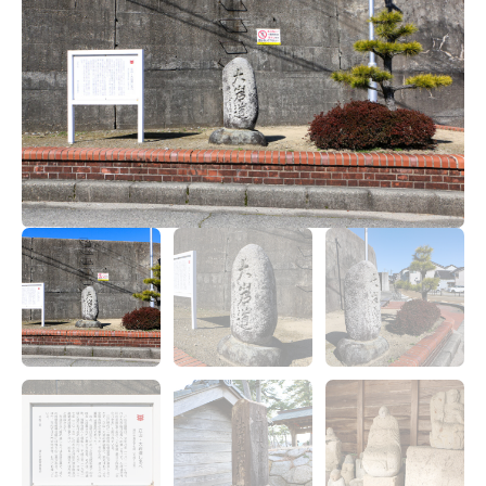
宿場町を歩こう！なめり
かわ宿場回廊
HOME
お知らせ
なめりかワット？
滑川ってどんなところ？
写真で見るなめりかわ
滑川とホタルイカ
なめりかわ"達人"名鑑
デジタルパンフレット
アクセス