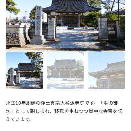
宿場町を歩こう！なめり
かわ宿場回廊
HOME
お知らせ
なめりかワット？
滑川ってどんなところ？
写真で見るなめりかわ
滑川とホタルイカ
永正10年創建の浄土真宗大谷派寺院です。「浜の御
なめりかわ"達人"名鑑
坊」として親しまれ、移転を重ねつつ貴重な寺宝を伝
デジタルパンフレット
えています。
アクセス