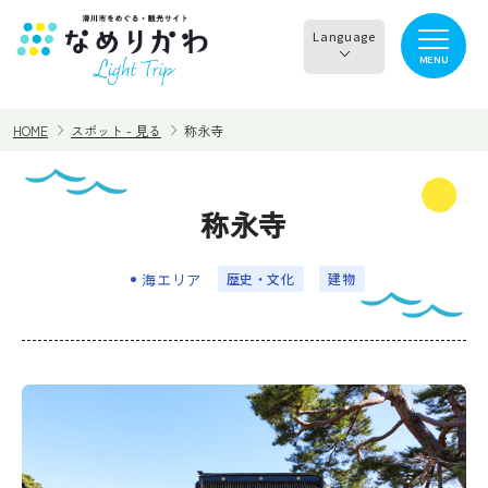
Language
MENU
English
HOME
スポット - 見る
称永寺
한국어
正體中文
称永寺
見る
食べる
简体中文
海エリア
歴史・文化
建物
遊ぶ・体験
買う・お土産
泊まる
イチオシ商品
イベント情報
なめりかわめぐり
滑川から○○へ！サイク
レンタサイクル
リングコース