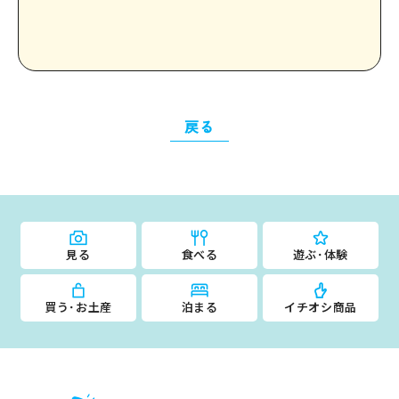
戻る
見る
食べる
遊ぶ･体験
買う･お土産
泊まる
イチオシ商品