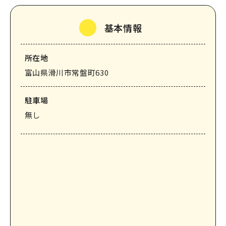
なめりかわ観光パートナー
基本情報
会員入会案内
会員紹介
所在地
お問い合わせ
富山県滑川市常盤町630
滑川市観光協会について
駐⾞場
無し
サイトマップ
このサイトについて