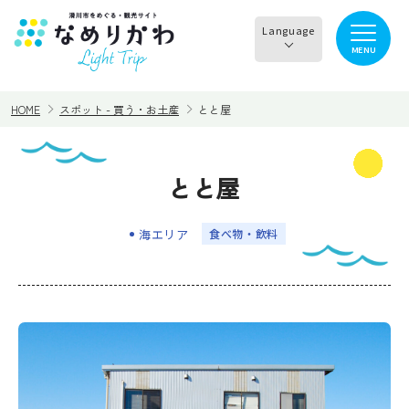
Language
MENU
English
HOME
スポット - 買う・お土産
とと屋
한국어
正體中文
とと屋
見る
食べる
简体中文
海エリア
⾷べ物・飲料
遊ぶ・体験
買う・お土産
泊まる
イチオシ商品
イベント情報
なめりかわめぐり
滑川から○○へ！サイク
レンタサイクル
リングコース