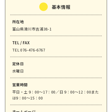
基本情報
なめりかわ観光パートナー
会員入会案内
所在地
会員紹介
富山県滑川市吉浦38-1
お問い合わせ
TEL / FAX
滑川市観光協会について
TEL 076-476-6767
定休⽇
水曜日
サイトマップ
このサイトについて
営業時間
平日・土 9：00～17：00／日 9：00～12：00また
は9：00～15：00
ホームページ