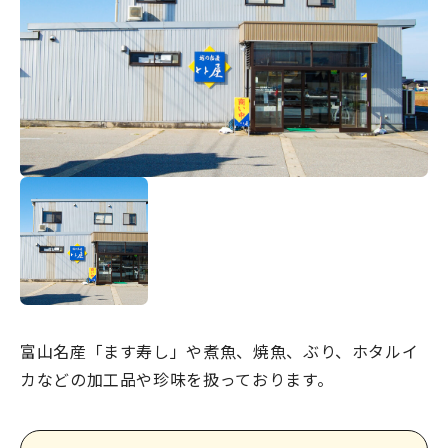
宿場町を歩こう！なめり
かわ宿場回廊
HOME
お知らせ
なめりかワット？
滑川ってどんなところ？
写真で見るなめりかわ
滑川とホタルイカ
富山名産「ます寿し」や煮魚、焼魚、ぶり、ホタルイ
なめりかわ"達人"名鑑
カなどの加工品や珍味を扱っております。
デジタルパンフレット
アクセス