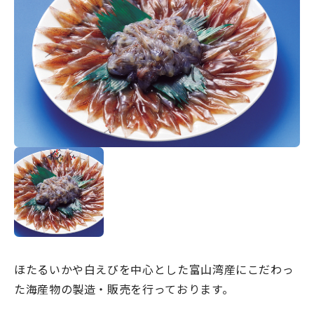
宿場町を歩こう！なめり
かわ宿場回廊
HOME
お知らせ
なめりかワット？
滑川ってどんなところ？
写真で見るなめりかわ
滑川とホタルイカ
なめりかわ"達人"名鑑
ほたるいかや白えびを中心とした富山湾産にこだわっ
デジタルパンフレット
た海産物の製造・販売を行っております。
アクセス