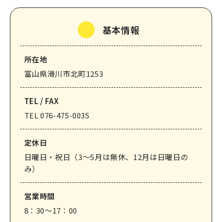
なめりかわ観光パートナー
基本情報
会員入会案内
会員紹介
所在地
お問い合わせ
富山県滑川市北町1253
滑川市観光協会について
TEL / FAX
TEL 076-475-0035
定休⽇
日曜日・祝日（3～5月は無休、12月は日曜日の
サイトマップ
このサイトについて
み）
営業時間
8：30～17：00