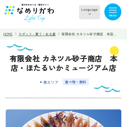
Language
MENU
English
HOME
スポット - 買う・お土産
有限会社 カネツル砂子商店 本店…
한국어
正體中文
有限会社 カネツル砂子商店 本
見る
食べる
简体中文
店・ほたるいかミュージアム店
遊ぶ・体験
買う・お土産
海エリア
⾷べ物・飲料
泊まる
イチオシ商品
イベント情報
なめりかわめぐり
滑川から○○へ！サイク
レンタサイクル
リングコース