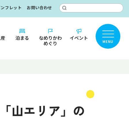
パンフレット
お問い合わせ
土産
泊まる
なめりかわ
イベント
MENU
めぐり
ところ？
りかわ
カ
る「山エリア」の
名鑑
ット