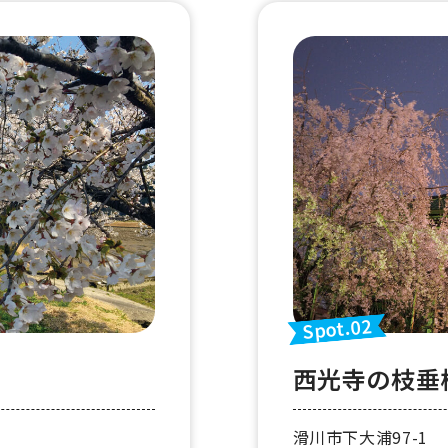
Spot.02
西光寺の枝垂
滑川市下大浦97-1