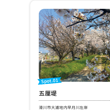
Spot.01
五厘堤
滑川市大浦地内早月川左岸