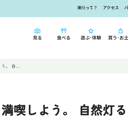
滑川って？
アクセス
見る
食べる
遊ぶ･体験
買う･お
HOME
食べる
お知らせ
う。 自…
なめりかワット？
買う・お土産
滑川ってどんな
写真で見るなめ
滑川とホタルイ
イチオシ商品
満喫しよう。 自然灯
なめりかわ"達人"
デジタルパンフレ
なめりかわめぐり