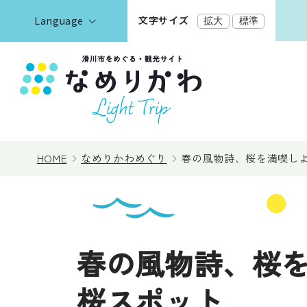
文字サイズ
Language
拡大
標準
English
한국어
正體中文
見る
简体中文
HOME
なめりかわめぐり
春の風物詩、桜を満喫しよ
遊ぶ・体験
泊まる
春の風物詩、桜を
桜スポット
イベント情報