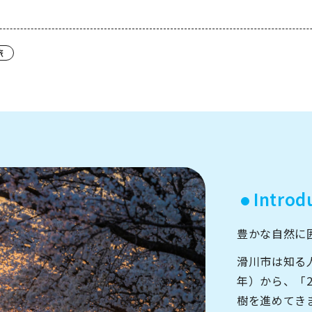
アクセス
なめりかわ観光パ
旅
会員入会案内
会員紹介
お問い合わせ
滑川市観光協会に
Introd
豊かな自然に
サイトマップ
滑川市は知る人
年）から、「
樹を進めてき