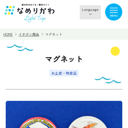
Language
MENU
English
HOME
イチオシ商品
マグネット
한국어
正體中文
マグネット
見る
食べる
简体中文
お土産・特産品
遊ぶ・体験
買う・お土産
泊まる
イチオシ商品
イベント情報
なめりかわめぐり
滑川から○○へ！サイク
レンタサイクル
リングコース