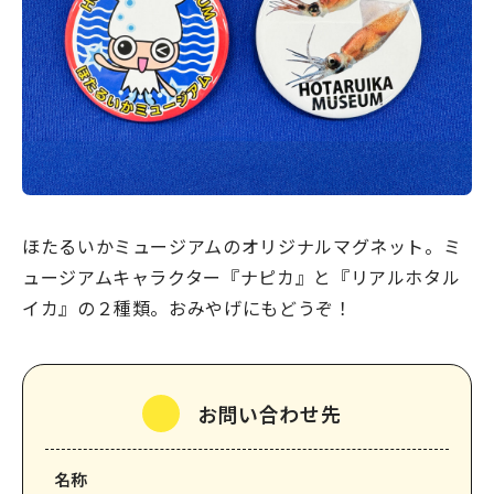
宿場町を歩こう！なめり
かわ宿場回廊
HOME
お知らせ
ほたるいかミュージアムのオリジナルマグネット。ミ
なめりかワット？
ュージアムキャラクター『ナピカ』と『リアルホタル
滑川ってどんなところ？
イカ』の２種類。おみやげにもどうぞ！
写真で見るなめりかわ
滑川とホタルイカ
なめりかわ"達人"名鑑
お問い合わせ先
デジタルパンフレット
名称
アクセス