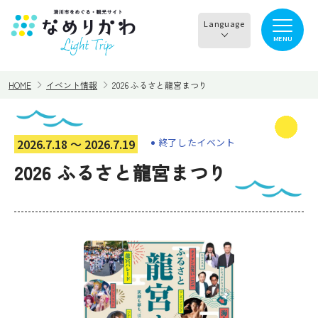
Language
MENU
English
HOME
イベント情報
2026 ふるさと龍宮まつり
한국어
正體中文
見る
食べる
2026.7.18 〜 2026.7.19
終了したイベント
简体中文
2026 ふるさと龍宮まつり
遊ぶ・体験
買う・お土産
泊まる
イチオシ商品
イベント情報
なめりかわめぐり
滑川から○○へ！サイク
レンタサイクル
リングコース