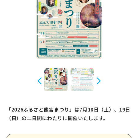
宿場町を歩こう！なめり
かわ宿場回廊
HOME
お知らせ
なめりかワット？
滑川ってどんなところ？
写真で見るなめりかわ
滑川とホタルイカ
なめりかわ"達人"名鑑
「2026ふるさと龍宮まつり」は7月18日（土）、19日
（日）の二日間にわたりに開催いたします。
デジタルパンフレット
アクセス