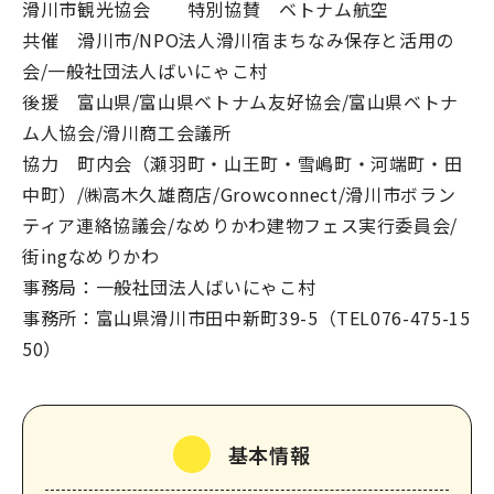
滑川市観光協会 特別協賛 ベトナム航空
なめりかわ観光パートナー
共催 滑川市/NPO法人滑川宿まちなみ保存と活用の
会/一般社団法人ばいにゃこ村
会員入会案内
会員紹介
後援 富山県/富山県ベトナム友好協会/富山県ベトナ
ム人協会/滑川商工会議所
お問い合わせ
協力 町内会（瀬羽町・山王町・雪嶋町・河端町・田
滑川市観光協会について
中町）/㈱高木久雄商店/Growconnect/滑川市ボラン
ティア連絡協議会/なめりかわ建物フェス実行委員会/
街ingなめりかわ
事務局：一般社団法人ばいにゃこ村
事務所：富山県滑川市田中新町39-5（TEL076-475-15
50）
サイトマップ
このサイトについて
基本情報