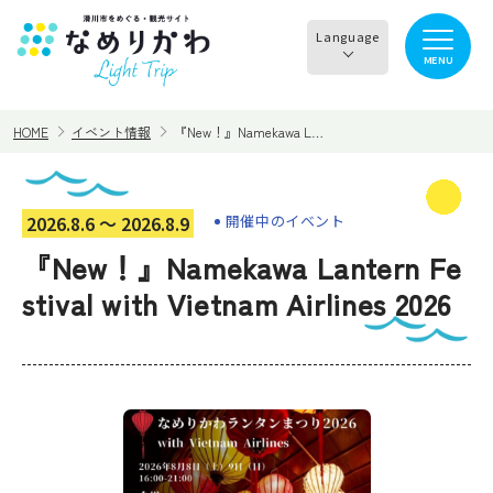
Language
MENU
English
HOME
イベント情報
『New！』Namekawa L…
한국어
正體中文
見る
食べる
2026.8.6 〜 2026.8.9
開催中のイベント
简体中文
『New！』Namekawa Lantern Fe
遊ぶ・体験
買う・お土産
stival with Vietnam Airlines 2026
泊まる
イチオシ商品
イベント情報
なめりかわめぐり
滑川から○○へ！サイク
レンタサイクル
リングコース