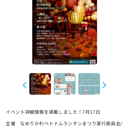
宿場町を歩こう！なめり
かわ宿場回廊
HOME
お知らせ
なめりかワット？
滑川ってどんなところ？
写真で見るなめりかわ
滑川とホタルイカ
なめりかわ"達人"名鑑
イベント詳細情報を掲載しました！7月17日
デジタルパンフレット
主催 なめりかわベトナムランタンまつり実行委員会/
アクセス