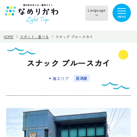
Language
MENU
English
HOME
スポット - 食べる
スナック ブルースカイ
한국어
正體中文
スナック ブルースカイ
見る
食べる
简体中文
海エリア
居酒屋
遊ぶ・体験
買う・お土産
泊まる
イチオシ商品
イベント情報
なめりかわめぐり
滑川から○○へ！サイク
レンタサイクル
リングコース