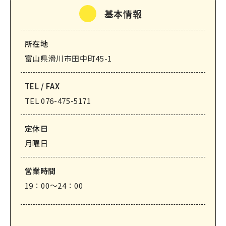
基本情報
なめりかわ観光パートナー
会員入会案内
所在地
会員紹介
富山県滑川市田中町45-1
お問い合わせ
TEL / FAX
滑川市観光協会について
TEL 076-475-5171
定休⽇
月曜日
サイトマップ
このサイトについて
営業時間
19：00～24：00