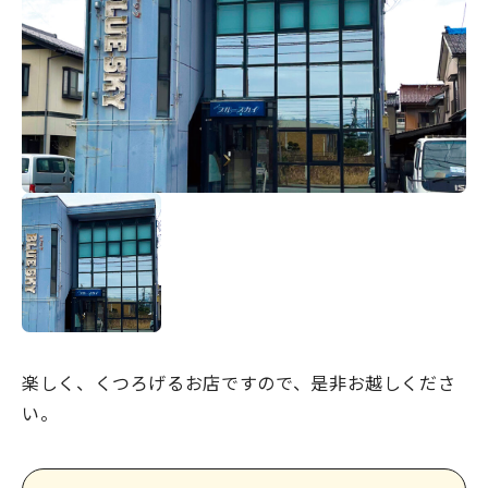
宿場町を歩こう！なめり
かわ宿場回廊
HOME
お知らせ
なめりかワット？
滑川ってどんなところ？
写真で見るなめりかわ
滑川とホタルイカ
楽しく、くつろげるお店ですので、是非お越しくださ
なめりかわ"達人"名鑑
い。
デジタルパンフレット
アクセス