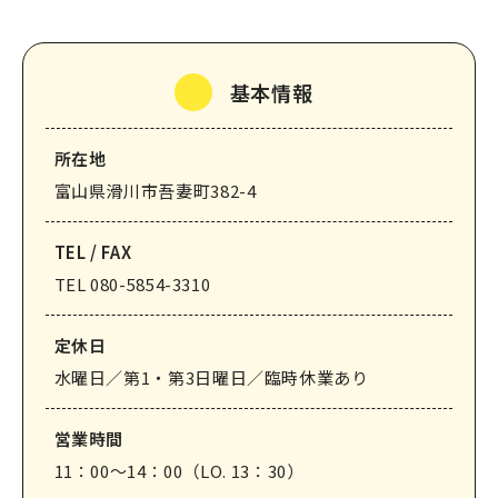
なめりかわ観光パートナー
会員入会案内
基本情報
会員紹介
お問い合わせ
所在地
富山県滑川市吾妻町382-4
滑川市観光協会について
TEL / FAX
TEL 080-5854-3310
定休⽇
サイトマップ
このサイトについて
水曜日／第1・第3日曜日／臨時休業あり
営業時間
11：00～14：00（LO. 13：30）