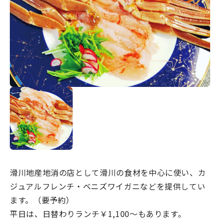
宿場町を歩こう！なめり
かわ宿場回廊
HOME
お知らせ
なめりかワット？
滑川ってどんなところ？
写真で見るなめりかわ
滑川とホタルイカ
滑川地産地消の店として滑川の食材を中心に使い、カ
なめりかわ"達人"名鑑
ジュアルフレンチ・ベニズワイガニなどを提供してい
デジタルパンフレット
ます。（要予約）
平日は、日替わりランチ￥1,100～もあります。
アクセス