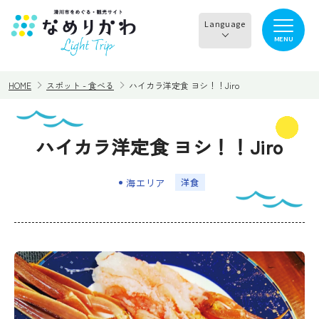
Language
MENU
English
HOME
スポット - 食べる
ハイカラ洋定食 ヨシ！！Jiro
한국어
正體中文
ハイカラ洋定食 ヨシ！！Jiro
見る
食べる
简体中文
海エリア
洋⾷
遊ぶ・体験
買う・お土産
泊まる
イチオシ商品
イベント情報
なめりかわめぐり
滑川から○○へ！サイク
レンタサイクル
リングコース