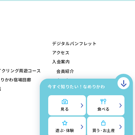
デジタルパンフレット
アクセス
入会案内
イクリング周遊コース
会員紹介
めりかわ宿場回廊
会員申込みフォーム
今すぐ知りたい！なめりかわ
鑑
会員入稿フォーム
お問い合わせ
滑川市観光協会について
見る
食べる
サイトマップ
このサイトについて
遊ぶ･体験
買う･お土産
掲載入稿フォーム