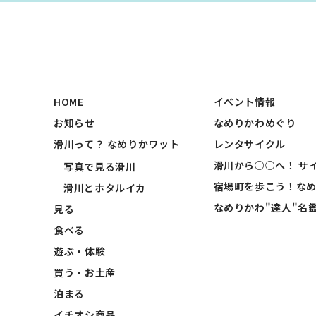
HOME
イベント情報
お知らせ
なめりかわめぐり
滑川って？ なめりかワット
レンタサイクル
滑川から○○へ！ サ
写真で見る滑川
宿場町を歩こう！な
滑川とホタルイカ
なめりかわ"達人"名
見る
食べる
遊ぶ・体験
買う・お土産
泊まる
イチオシ商品