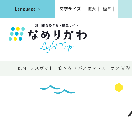
文字サイズ
Language
拡大
標準
English
한국어
正體中文
見る
简体中文
HOME
スポット - 食べる
パノラマレストラン 光彩
遊ぶ・体験
泊まる
イベント情報