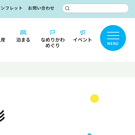
パンフレット
お問い合わせ
土産
泊まる
なめりかわ
イベント
MENU
めぐり
ところ？
りかわ
カ
彩
名鑑
ット