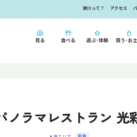
滑川って？
アクセス
見る
食べる
遊ぶ･体験
買う･お
HOME
食べる
お知らせ
なめりかワット？
買う・お土産
滑川ってどんな
写真で見るなめ
滑川とホタルイ
イチオシ商品
パノラマレストラン 光
なめりかわ"達人"
デジタルパンフレ
なめりかわめぐり
和食
海エリア