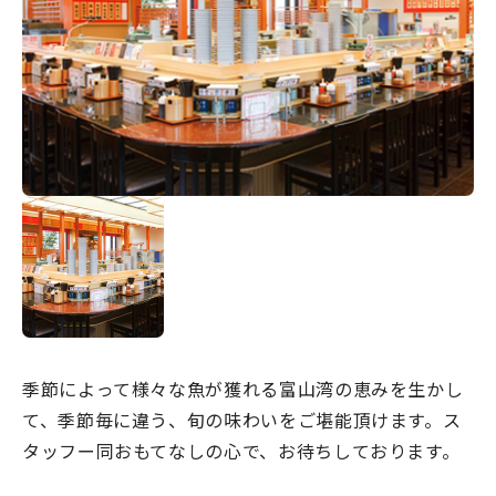
宿場町を歩こう！なめり
かわ宿場回廊
HOME
お知らせ
なめりかワット？
滑川ってどんなところ？
写真で見るなめりかわ
滑川とホタルイカ
季節によって様々な魚が獲れる富山湾の恵みを生かし
なめりかわ"達人"名鑑
て、季節毎に違う、旬の味わいをご堪能頂けます。ス
デジタルパンフレット
タッフー同おもてなしの心で、お待ちしております。
アクセス