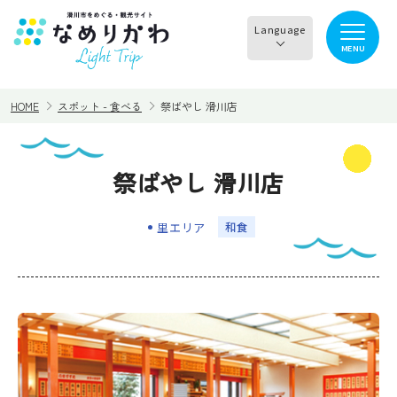
Language
MENU
English
HOME
スポット - 食べる
祭ばやし 滑川店
한국어
正體中文
祭ばやし 滑川店
見る
食べる
简体中文
里エリア
和食
遊ぶ・体験
買う・お土産
泊まる
イチオシ商品
イベント情報
なめりかわめぐり
滑川から○○へ！サイク
レンタサイクル
リングコース