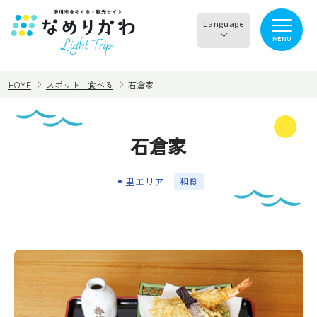
Language
MENU
English
HOME
スポット - 食べる
石倉家
한국어
正體中文
石倉家
見る
食べる
简体中文
里エリア
和食
遊ぶ・体験
買う・お土産
泊まる
イチオシ商品
イベント情報
なめりかわめぐり
滑川から○○へ！サイク
レンタサイクル
リングコース