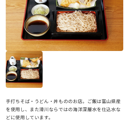
宿場町を歩こう！なめり
かわ宿場回廊
HOME
お知らせ
なめりかワット？
滑川ってどんなところ？
写真で見るなめりかわ
滑川とホタルイカ
手打ちそば・うどん・丼もののお店。ご飯は富山県産
なめりかわ"達人"名鑑
を使用し、また滑川ならではの海洋深層水を仕込水な
デジタルパンフレット
どに使用しています。
アクセス