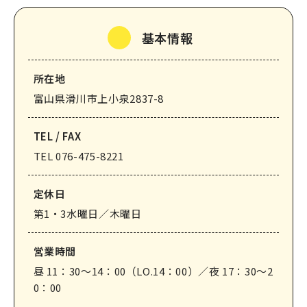
なめりかわ観光パートナー
基本情報
会員入会案内
会員紹介
所在地
お問い合わせ
富山県滑川市上小泉2837-8
滑川市観光協会について
TEL / FAX
TEL 076-475-8221
定休⽇
第1・3水曜日／木曜日
サイトマップ
このサイトについて
営業時間
昼 11：30～14：00（LO.14：00）／夜 17：30～2
0：00