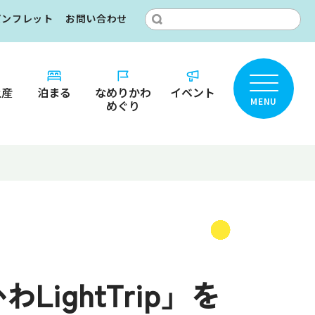
パンフレット
お問い合わせ
土産
泊まる
なめりかわ
イベント
MENU
めぐり
ところ？
りかわ
カ
名鑑
ightTrip」を
ット