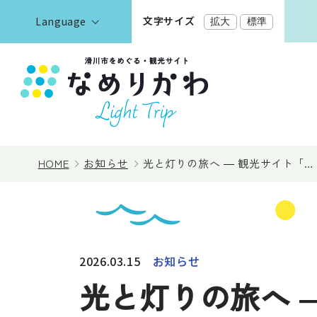
文字サイズ
Language
拡大
標準
English
한국어
正體中文
見る
简体中文
HOME
お知らせ
光と灯りの旅へ ― 観光サイト「…
遊ぶ・体験
泊まる
2026.03.15
お知らせ
光と灯りの旅へ ―
イベント情報