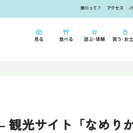
滑川って？
アクセス
見る
食べる
遊ぶ･体験
買う･お
HOME
食べる
お知らせ
なめりかワット？
買う・お土産
滑川ってどんな
写真で見るなめ
滑川とホタルイ
イチオシ商品
なめりかわ"達人"
 観光サイト「なめりかわL
デジタルパンフレ
なめりかわめぐり