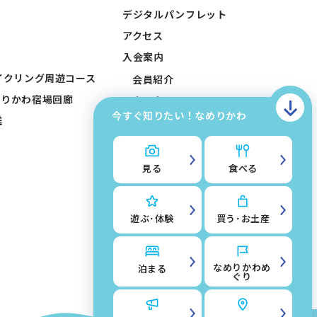
デジタルパンフレット
アクセス
入会案内
イクリング周遊コース
会員紹介
めりかわ宿場回廊
会員申込みフォーム
今すぐ知りたい！なめりかわ
鑑
会員入稿フォーム
お問い合わせ
滑川市観光協会について
見る
食べる
サイトマップ
このサイトについて
遊ぶ･体験
買う･お土産
掲載入稿フォーム
なめりかわめ
泊まる
ぐり